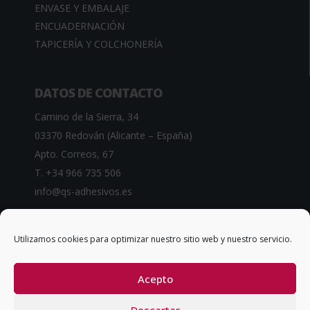
ENVASE Y EMBALAJE
ENCUADERNACIÓN
TAPICERÍA Y COLCHONERÍA
DATOS DE CONTACTO
Camino de la Sierra, 34
03370 Redován (Alicante – España)
Apto. Correos, 67
T. +34 966 735 506
info@qs-adhesivos.es
Utilizamos cookies para optimizar nuestro sitio web y nuestro servicio.
CONDICIONES GENERALES DE VENTA
Acepto
Descartar