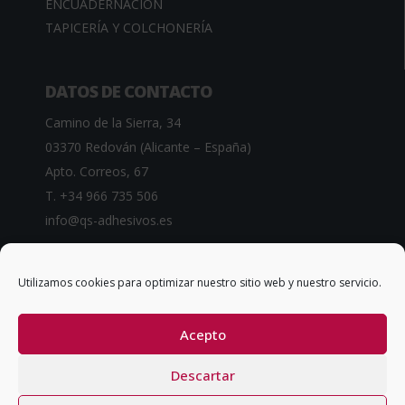
ENCUADERNACIÓN
TAPICERÍA Y COLCHONERÍA
DATOS DE CONTACTO
Camino de la Sierra, 34
03370 Redován (Alicante – España)
Apto. Correos, 67
T. +34 966 735 506
info@qs-adhesivos.es
Utilizamos cookies para optimizar nuestro sitio web y nuestro servicio.
CONDICIONES GENERALES DE VENTA
Acepto
Descartar