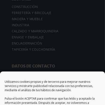
CONSTRUCCIÓN
FERRETERÍA Y BRICOLAJE
MADERA Y MUEBLE
INDUSTRIA
CALZADO Y MARROQUINERIA
ENVASE Y EMBALAJE
ENCUADERNACIÓN
TAPICERÍA Y COLCHONERÍA
DATOS DE CONTACTO
Camino de la Sierra, 34
03370 Redován (Alicante – España)
Utilizamos cookies propias y de terceros para mejorar nuestros
servicios y mostrarte publicidad relacionada con tus preferencias,
Apto. Correos, 67
mediante el análisis de tus hábitos de navegación.
T. +34 966 735 506
Pulsa el botón ACEPTAR para confirmar que has leído y aceptado la
info@qs-adhesivos.es
información presentada. Después de aceptar, no volveremos a