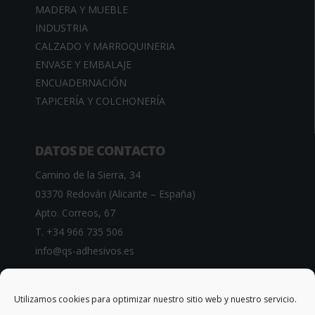
MADERA Y MUEBLE
INDUSTRIA
CALZADO Y MARROQUINERIA
ENVASE Y EMBALAJE
ENCUADERNACIÓN
TAPICERÍA Y COLCHONERÍA
DATOS DE CONTACTO
Camino de la Sierra, 34
03370 Redován (Alicante – España)
Apto. Correos, 67
T. +34 966 735 506
info@qs-adhesivos.es
Utilizamos cookies para optimizar nuestro sitio web y nuestro servicio.