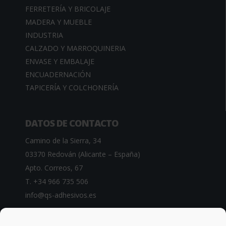
FERRETERÍA Y BRICOLAJE
MADERA Y MUEBLE
INDUSTRIA
CALZADO Y MARROQUINERIA
ENVASE Y EMBALAJE
ENCUADERNACIÓN
TAPICERÍA Y COLCHONERÍA
DATOS DE CONTACTO
Camino de la Sierra, 34
03370 Redován (Alicante – España)
Apto. Correos, 67
T. +34 966 735 506
info@qs-adhesivos.es