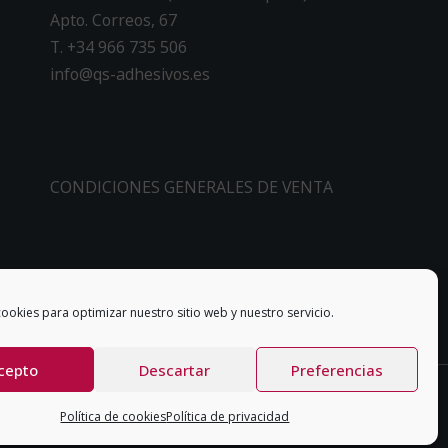
Apto. Correos, 67
T. +34 966 735 506
info@qs-adhesivos.es
CONDICIONES GENERALES DE VENTA
ookies para optimizar nuestro sitio web y nuestro servicio.
cepto
Descartar
Preferencias
Política de cookies
Política de privacidad