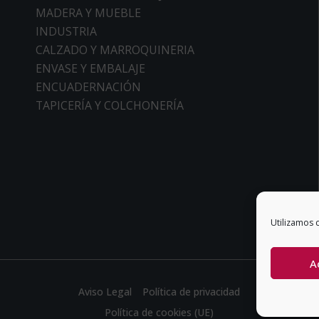
MADERA Y MUEBLE
INDUSTRIA
CALZADO Y MARROQUINERIA
ENVASE Y EMBALAJE
ENCUADERNACIÓN
TAPICERÍA Y COLCHONERÍA
Utilizamos c
A
Aviso Legal
Política de privacidad
Política de cookies (UE)