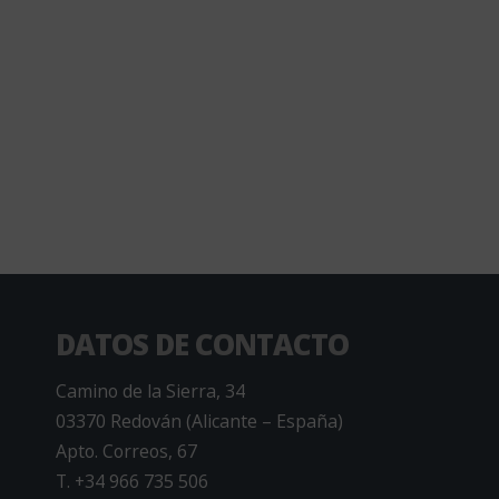
DATOS DE CONTACTO
Camino de la Sierra, 34
03370 Redován (Alicante – España)
Apto. Correos, 67
T. +34 966 735 506