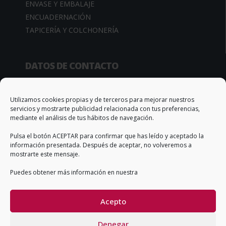
ENVASE Y EMBALAJE
ENCUADERNACIÓN
TAPICERÍA Y COLCHONERÍA
DATOS DE CONTACTO
Camino de la Sierra, 34
03370 Redován (Alicante – España)
Utilizamos cookies propias y de terceros para mejorar nuestros
servicios y mostrarte publicidad relacionada con tus preferencias,
Apto. Correos, 67
mediante el análisis de tus hábitos de navegación.
T. +34 966 735 506
Pulsa el botón ACEPTAR para confirmar que has leído y aceptado la
info@qs-adhesivos.es
información presentada. Después de aceptar, no volveremos a
mostrarte este mensaje.
Puedes obtener más información en nuestra
CONDICIONES GENERALES DE VENTA
Acepto
Denegar