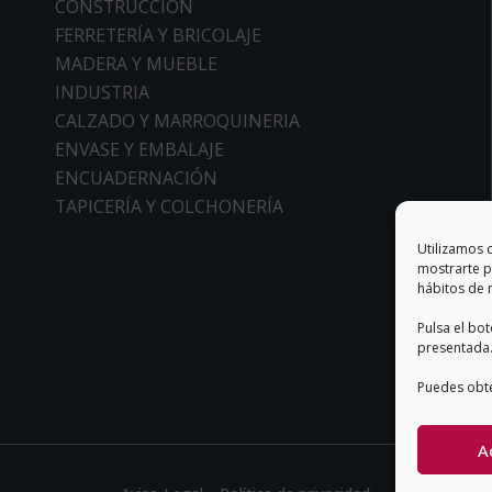
CONSTRUCCIÓN
FERRETERÍA Y BRICOLAJE
MADERA Y MUEBLE
INDUSTRIA
CALZADO Y MARROQUINERIA
ENVASE Y EMBALAJE
ENCUADERNACIÓN
TAPICERÍA Y COLCHONERÍA
Utilizamos 
mostrarte p
hábitos de 
Pulsa el bo
presentada.
Puedes obte
A