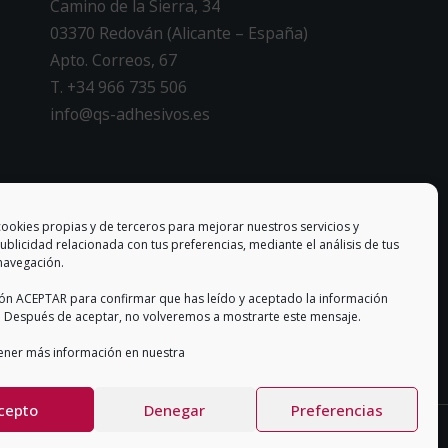
Camino de la Sierra, 34
03370 Redován (Alicante – España)
Apto. Correos, 67
T. +34 966 735 506
info@qs-adhesivos.es
CONDICIONES GENERALES DE VENTA
cookies propias y de terceros para mejorar nuestros servicios y
ublicidad relacionada con tus preferencias, mediante el análisis de tus
navegación.
tón ACEPTAR para confirmar que has leído y aceptado la información
 Después de aceptar, no volveremos a mostrarte este mensaje.
ner más información en nuestra
cepto
Denegar
Preferencias