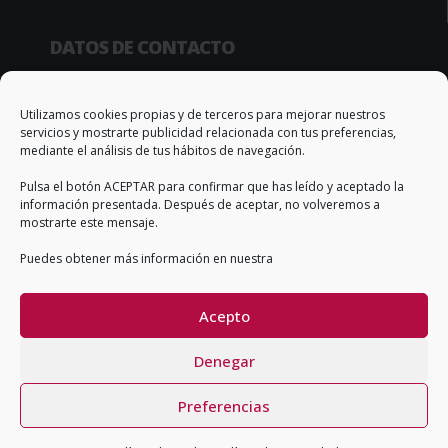
DATOS DE CONTACTO
Camino de la Sierra, 34
03370 Redován (Alicante – España)
Utilizamos cookies propias y de terceros para mejorar nuestros
servicios y mostrarte publicidad relacionada con tus preferencias,
Apto. Correos, 67
mediante el análisis de tus hábitos de navegación.
T. +34 966 735 506
Pulsa el botón ACEPTAR para confirmar que has leído y aceptado la
info@qs-adhesivos.es
información presentada. Después de aceptar, no volveremos a
mostrarte este mensaje.
Puedes obtener más información en nuestra
CONDICIONES GENERALES DE VENTA
Acepto
Denegar
Copyright QS Adhesives & Sealants SL ©2026
Preferencias