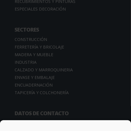
RECUBRIMIENTOS Y PINTURAS
ESPECIALES DECORACIÓN
SECTORES
CONSTRUCCIÓN
FERRETERÍA Y BRICOLAJE
MADERA Y MUEBLE
INDUSTRIA
CALZADO Y MARROQUINERIA
ENVASE Y EMBALAJE
ENCUADERNACIÓN
TAPICERÍA Y COLCHONERÍA
DATOS DE CONTACTO
Camino de la Sierra, 34