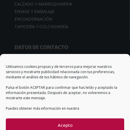
CALZADO Y MARROQUINERIA
ENVASE Y EMBALAJE
ENCUADERNACIÓN
TAPICERÍA Y COLCHONERÍA
DATOS DE CONTACTO
Camino de la Sierra, 34
03370 Redován (Alicante – España)
Utilizamos cookies propias y de terceros para mejorar nuestros
servicios y mostrarte publicidad relacionada con tus preferencias,
Apto. Correos, 67
mediante el análisis de tus hábitos de navegación.
T. +34 966 735 506
Pulsa el botón ACEPTAR para confirmar que has leído y aceptado la
info@qs-adhesivos.es
información presentada. Después de aceptar, no volveremos a
mostrarte este mensaje.
Puedes obtener más información en nuestra
CONDICIONES GENERALES DE VENTA
Acepto