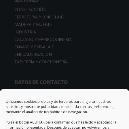
CONSTRUCCIÓN
FERRETERÍA Y BRICOLAJE
MADERA Y MUEBLE
INDUSTRIA
CALZADO Y MARROQUINERIA
ENVASE Y EMBALAJE
ENCUADERNACIÓN
TAPICERÍA Y COLCHONERÍA
DATOS DE CONTACTO
Camino de la Sierra, 34
03370 Redován (Alicante – España)
Utilizamos cookies propias y de terceros para mejorar nuestros
servicios y mostrarte publicidad relacionada con tus preferencias,
Apto. Correos, 67
mediante el análisis de tus hábitos de navegación.
T. +34 966 735 506
Pulsa el botón ACEPTAR para confirmar que has leído y aceptado la
info@qs-adhesivos.es
información presentada. Después de aceptar, no volveremos a