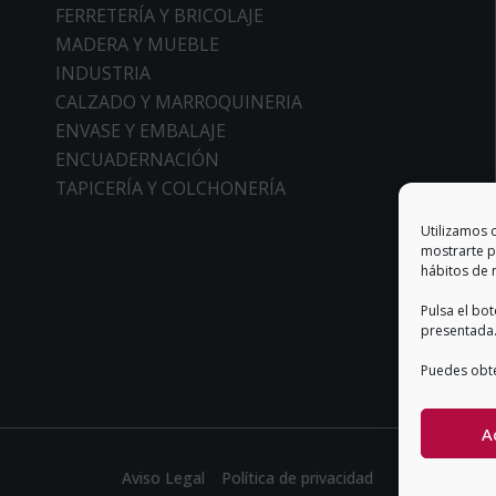
FERRETERÍA Y BRICOLAJE
MADERA Y MUEBLE
INDUSTRIA
CALZADO Y MARROQUINERIA
ENVASE Y EMBALAJE
ENCUADERNACIÓN
TAPICERÍA Y COLCHONERÍA
Utilizamos 
mostrarte p
hábitos de 
Pulsa el bo
presentada.
Puedes obte
A
Aviso Legal
Política de privacidad