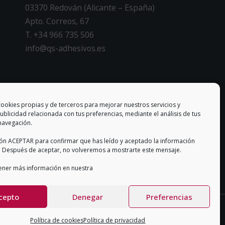
03370 Redován (Alicante – España)
Apto. Correos, 67
T. +34 966 735 506
info@qs-adhesivos.es
CONDICIONES GENERALES DE VENTA
cookies propias y de terceros para mejorar nuestros servicios y
ublicidad relacionada con tus preferencias, mediante el análisis de tus
navegación.
tón ACEPTAR para confirmar que has leído y aceptado la información
 Después de aceptar, no volveremos a mostrarte este mensaje.
ner más información en nuestra
cepto
Denegar
Preferencias
Política de cookies
Política de privacidad