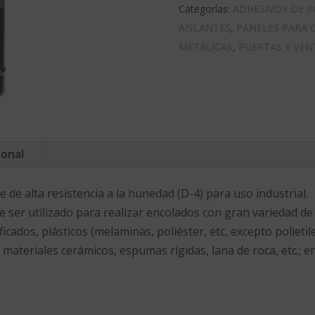
Categorías:
ADHESIVOS DE 
AISLANTES
,
PANELES PARA 
METÁLICAS
,
PUERTAS Y VE
ional
e alta resistencia a la hunedad (D-4) para uso industrial.
 ser utilizado para realizar encolados con gran variedad de
ificados, plásticos (melaminas, poliéster, etc, excepto polietil
ateriales cerámicos, espumas rígidas, lana de roca, etc.; en
: