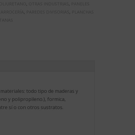
POLIURETANO
,
OTRAS INDUSTRIAS
,
PANELES
CARROCERÍA
,
PAREDES DIVISORIAS
,
PLANCHAS
NTANAS
 materiales: todo tipo de maderas y
eno y polipropileno.), formica,
tre sí o con otros sustratos.