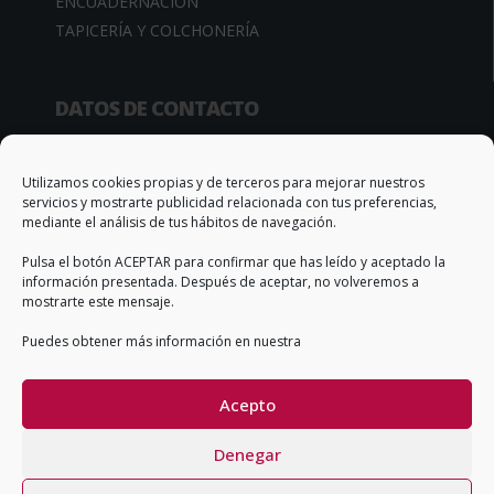
ENCUADERNACIÓN
TAPICERÍA Y COLCHONERÍA
DATOS DE CONTACTO
Camino de la Sierra, 34
03370 Redován (Alicante – España)
Utilizamos cookies propias y de terceros para mejorar nuestros
servicios y mostrarte publicidad relacionada con tus preferencias,
Apto. Correos, 67
mediante el análisis de tus hábitos de navegación.
T. +34 966 735 506
Pulsa el botón ACEPTAR para confirmar que has leído y aceptado la
info@qs-adhesivos.es
información presentada. Después de aceptar, no volveremos a
mostrarte este mensaje.
Puedes obtener más información en nuestra
CONDICIONES GENERALES DE VENTA
Acepto
Denegar
Copyright QS Adhesives & Sealants SL ©2026