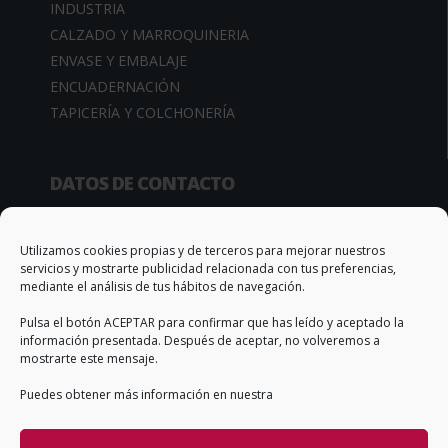
INDUSTRIA
CALZADO Y MARROQUINERIA
ENVASE Y EMBALAJE
ENCUADERNACIÓN
TAPICERÍA Y COLCHONERÍA
DATOS DE CONTACTO
Camino de la Sierra, 34
03370 Redován (Alicante – España)
Utilizamos cookies propias y de terceros para mejorar nuestros
servicios y mostrarte publicidad relacionada con tus preferencias,
Apto. Correos, 67
mediante el análisis de tus hábitos de navegación.
T. +34 966 735 506
Pulsa el botón ACEPTAR para confirmar que has leído y aceptado la
info@qs-adhesivos.es
información presentada. Después de aceptar, no volveremos a
mostrarte este mensaje.
Puedes obtener más información en nuestra
CONDICIONES GENERALES DE VENTA