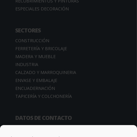
RECUBRIMIENTOS Y PINTURAS
ESPECIALES DECORACIÓN
SECTORES
CONSTRUCCIÓN
FERRETERÍA Y BRICOLAJE
MADERA Y MUEBLE
INDUSTRIA
CALZADO Y MARROQUINERIA
ENVASE Y EMBALAJE
ENCUADERNACIÓN
TAPICERÍA Y COLCHONERÍA
DATOS DE CONTACTO
Camino de la Sierra, 34
03370 Redován (Alicante – España)