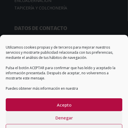
ENCUADERNACIÓN
TAPICERÍA Y COLCHONERÍA
DATOS DE CONTACTO
Camino de la Sierra, 34
03370 Redován (Alicante – España)
Utilizamos cookies propias y de terceros para mejorar nuestros
servicios y mostrarte publicidad relacionada con tus preferencias,
Apto. Correos, 67
mediante el análisis de tus hábitos de navegación.
T. +34 966 735 506
Pulsa el botón ACEPTAR para confirmar que has leído y aceptado la
info@qs-adhesivos.es
información presentada. Después de aceptar, no volveremos a
mostrarte este mensaje.
Puedes obtener más información en nuestra
CONDICIONES GENERALES DE VENTA
Acepto
Denegar
Copyright QS Adhesives & Sealants SL ©2026