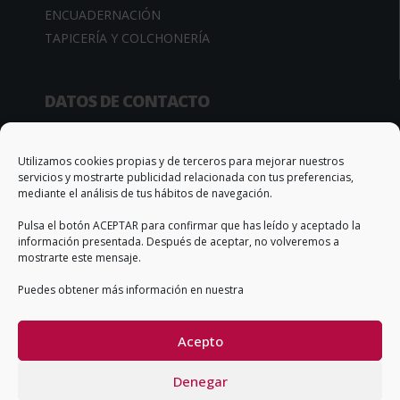
ENCUADERNACIÓN
TAPICERÍA Y COLCHONERÍA
DATOS DE CONTACTO
Camino de la Sierra, 34
03370 Redován (Alicante – España)
Utilizamos cookies propias y de terceros para mejorar nuestros
servicios y mostrarte publicidad relacionada con tus preferencias,
Apto. Correos, 67
mediante el análisis de tus hábitos de navegación.
T. +34 966 735 506
Pulsa el botón ACEPTAR para confirmar que has leído y aceptado la
info@qs-adhesivos.es
información presentada. Después de aceptar, no volveremos a
mostrarte este mensaje.
Puedes obtener más información en nuestra
CONDICIONES GENERALES DE VENTA
Acepto
Denegar