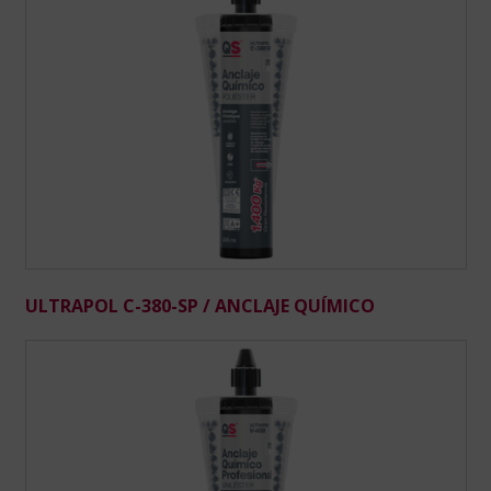
ULTRAPOL C-380-SP / ANCLAJE QUÍMICO